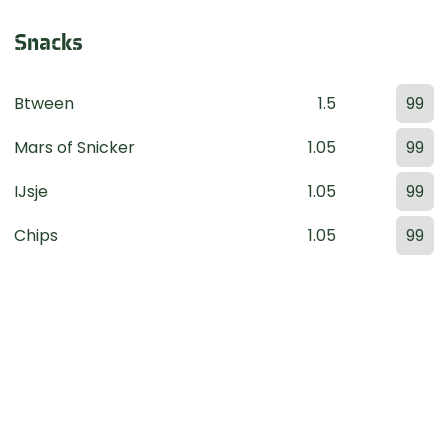
Snacks
Btween
1.5
99
Mars of Snicker
1.05
99
IJsje
1.05
99
Chips
1.05
99